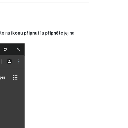
ěte na
ikonu připnutí
a
připněte
jej na