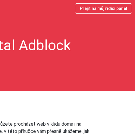
Přejít na můj řídicí panel
tal Adblock
můžete procházet web v klidu doma i na
e, v této příručce vám přesně ukážeme, jak