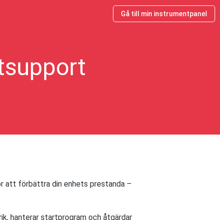
Gå till min instrumentpanel
tsupport
ör att förbättra din enhets prestanda –
rik, hanterar startprogram och åtgärdar