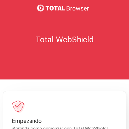
Total WebShield
Empezando
¡Aprenda cómo comenzar con Total WebShield!